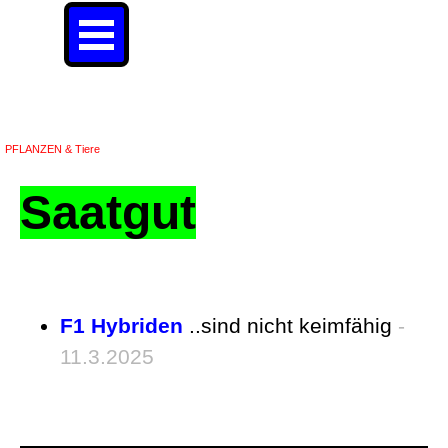
Direkt zum Seiteninhalt
Menü überspringen
Saatgut
PFLANZEN & Tiere
Saatgut
F1 Hybriden
..sind nicht keimfähig
-
11.3.2025