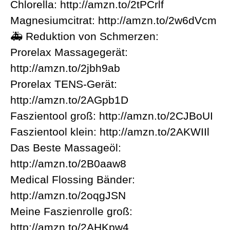
Chlorella: http://amzn.to/2tPCrlf
Magnesiumcitrat: http://amzn.to/2w6dVcm
🚑 Reduktion von Schmerzen:
Prorelax Massagegerät:
http://amzn.to/2jbh9ab
Prorelax TENS-Gerät:
http://amzn.to/2AGpb1D
Faszientool groß: http://amzn.to/2CJBoUI
Faszientool klein: http://amzn.to/2AKWIIl
Das Beste Massageöl:
http://amzn.to/2B0aaw8
Medical Flossing Bänder:
http://amzn.to/2oqgJSN
Meine Faszienrolle groß:
http://amzn.to/2AHKpw4