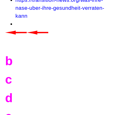
https://transition-news.org/was-ihre-
nase-uber-ihre-gesundheit-verraten-
kann
b
c
d