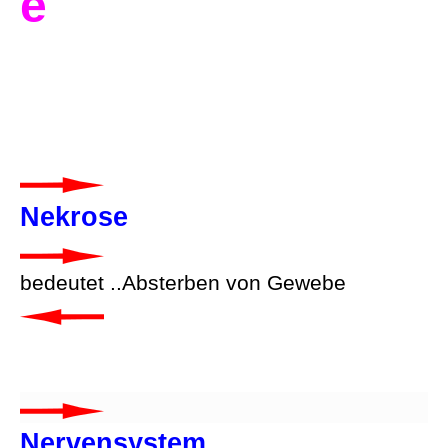
e
Nekrose
bedeutet ..Absterben von Gewebe
Nervensystem