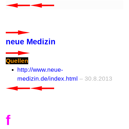
neue Medizin
Quellen
http://www.neue-
medizin.de/index.html
– 30.8.2013
f