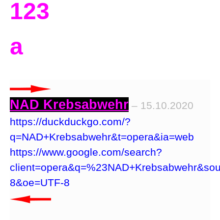
123
a
NAD Krebsabwehr
– 15.10.2020
https://duckduckgo.com/?
q=NAD+Krebsabwehr&t=opera&ia=web
https://www.google.com/search?
client=opera&q=%23NAD+Krebsabwehr&sou
8&oe=UTF-8