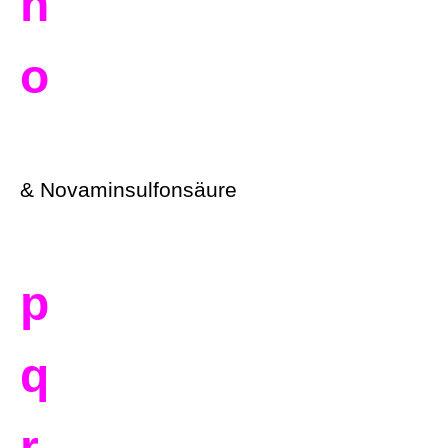
n
o
& Novaminsulfonsäure
p
q
r