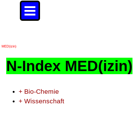
Direkt zum Seiteninhalt
Menü überspringen
N-INDEX MED(izin)+
MED(izin)
N-Index MED(izin)
+ Bio-Chemie
+ Wissenschaft