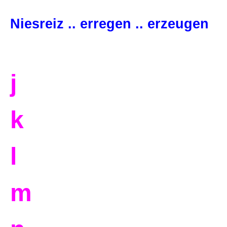
Niesreiz .. erregen .. erzeugen
j
k
l
m