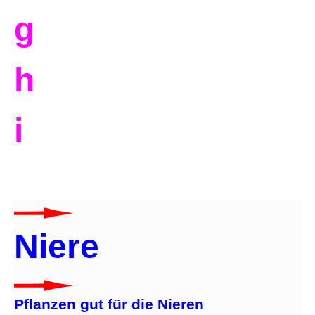
g
h
i
Niere
Pflanzen gut für die Nieren