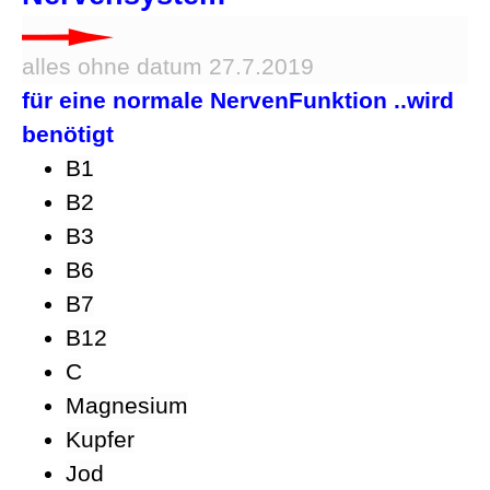
alles ohne datum 27.7.2019
für eine normale NervenFunktion
..wird
benötigt
B1
B2
B3
B6
B7
B12
C
Magnesium
Kupfer
Jod