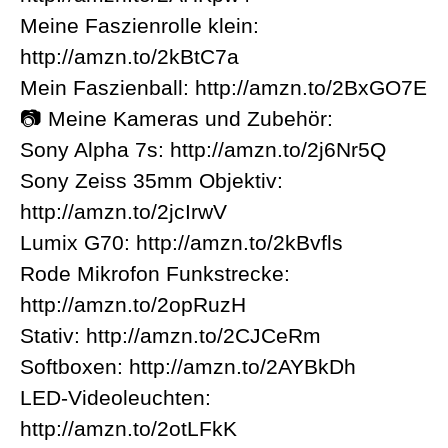
Meine Faszienrolle klein:
http://amzn.to/2kBtC7a
Mein Faszienball: http://amzn.to/2BxGO7E
📷 Meine Kameras und Zubehör:
Sony Alpha 7s: http://amzn.to/2j6Nr5Q
Sony Zeiss 35mm Objektiv:
http://amzn.to/2jcIrwV
Lumix G70: http://amzn.to/2kBvfls
Rode Mikrofon Funkstrecke:
http://amzn.to/2opRuzH
Stativ: http://amzn.to/2CJCeRm
Softboxen: http://amzn.to/2AYBkDh
LED-Videoleuchten:
http://amzn.to/2otLFkK