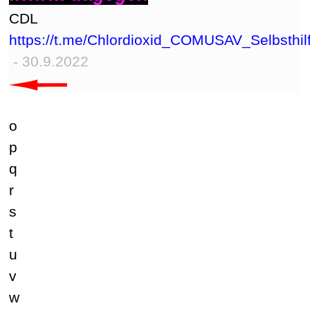
CDL
https://t.me/Chlordioxid_COMUSAV_Selbsthil
- 30.9.2022
o
p
q
r
s
t
u
v
w