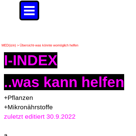
Direkt zum Seiteninhalt
Menü überspringen
I-INDEX-was könnte womöglich helfen
MED(izin) > Übersicht-was könnte womöglich helfen
I-INDEX
..was kann helfen
+Pflanzen
+Mikronährstoffe
zuletzt editiert 30.9.2022
a