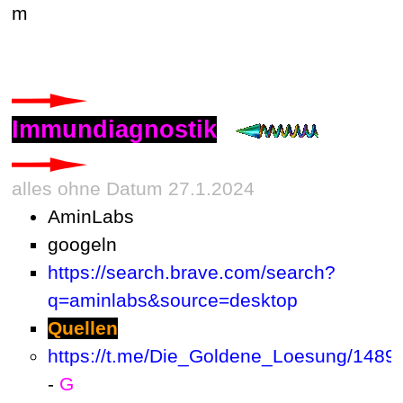
m
Immundiagnostik
alles ohne Datum 27.1.2024
AminLabs
googeln
https://search.brave.com/search?
q=aminlabs&source=desktop
Quellen
https://t.me/Die_Goldene_Loesung/1489
-
G