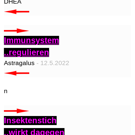
DHEA
Immunsystem
..regulieren
Astragalus
- 12.5.2022
n
Insektenstich
..wirkt dagegen