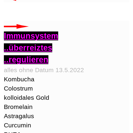
Immunsystem
..überreiztes
..regulieren
alles ohne Datum 13.5.2022
Kombucha
Colostrum
kolloidales Gold
Bromelain
Astragalus
Curcumin