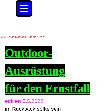
Direkt zum Seiteninhalt
Menü überspringen
Outdoor-Ausrüstung
ABC ..alles Mögliche > für die "Krise"
Outdoor-
Ausrüstung
für den Ernstfall
editiert 5.5.2022
im Rucksack sollte sein