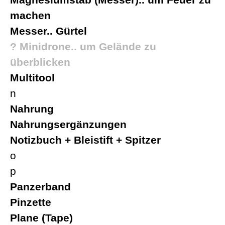
Magnesiumstab (Messer).. um Feuer zu
machen
Messer.. Gürtel
? Minidrone.. um Gelände zu
überblicken
Multitool
n
Nahrung
Nahrungsergänzungen
Notizbuch + Bleistift + Spitzer
o
p
Panzerband
Pinzette
Plane (Tape)