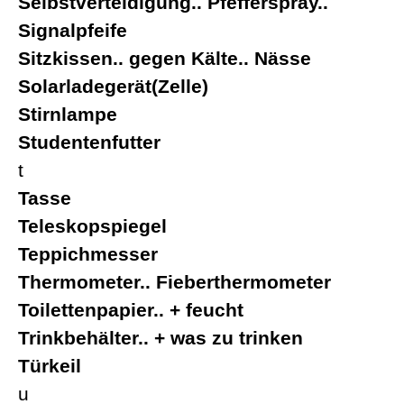
Selbstverteidigung.. Pfefferspray..
Signalpfeife
Sitzkissen.. gegen Kälte.. Nässe
Solarladegerät(Zelle)
Stirnlampe
Studentenfutter
t
Tasse
Teleskopspiegel
Teppichmesser
Thermometer.. Fieberthermometer
Toilettenpapier.. + feucht
Trinkbehälter.. + was zu trinken
Türkeil
u