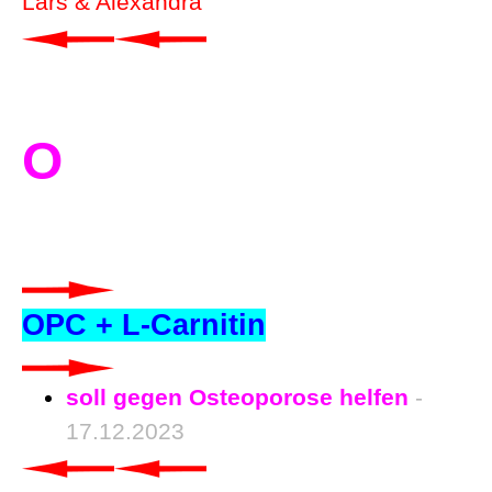
Lars & Alexandra
O
OPC + L-Carnitin
soll gegen Osteoporose helfen
-
17.12.2023