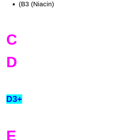
(B3 (Niacin)
C
D
D3+
E