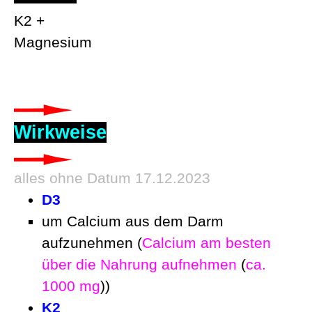
K2 +
Magnesium
Wirkweise
alles ohne Datum 17.12.2023
D3
um Calcium aus dem Darm
aufzunehmen
(
Calcium am besten
über die Nahrung aufnehme
n
(
ca.
1000 mg
))
K2