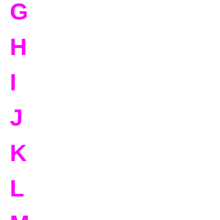
G
H
I
J
K
L